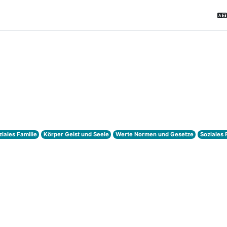
ziales Familie
Körper Geist und Seele
Werte Normen und Gesetze
Soziales 