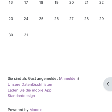
Keine Termine, Sonntag, 16. August
Keine Termine, Montag, 17. August
Keine Termine, Dienstag, 18. August
Keine Termine, Mittwoch, 19. Aug
Keine Termine, Donnersta
Keine Termine, Fr
Keine T
16
17
18
19
20
21
22
Keine Termine, Sonntag, 23. August
Keine Termine, Montag, 24. August
Keine Termine, Dienstag, 25. August
Keine Termine, Mittwoch, 26. Aug
Keine Termine, Donnersta
Keine Termine, F
Keine T
23
24
25
26
27
28
29
Keine Termine, Sonntag, 30. August
Keine Termine, Montag, 31. August
30
31
Sie sind als Gast angemeldet (
Anmelden
)
Blo
Unsere Datenlöschfristen
Laden Sie die mobile App
Standarddesign
Powered by
Moodle