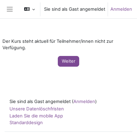
Zum Hauptinhalt
Sie sind als Gast angemeldet
Anmelden
Website-Übersicht
Der Kurs steht aktuell für Teilnehmer/innen nicht zur
Verfügung.
Weiter
Sie sind als Gast angemeldet (
Anmelden
)
Unsere Datenlöschfristen
Laden Sie die mobile App
Standarddesign